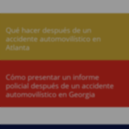
Qué hacer después de un
accidente automovilístico en
Atlanta
Cómo presentar un informe
policial después de un accidente
automovilístico en Georgia