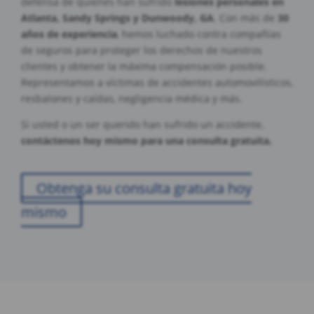
defensa de quienes han sufrido
lesiones personales en
Atlanta, Sandy Springs y Dunwoody, GA
. Con más de
30
años de experiencia
, hemos luchado contra compañías
de seguros para proteger los derechos de nuestros
clientes y obtener la máxima compensación posible.
Representamos a víctimas de accidentes automovilísticos,
resbalones y caídas, negligencia médica y más.
Si usted o un ser querido han sufrido un accidente,
contáctenos hoy mismo para una consulta gratuita.
Obtenga su consulta gratuita hoy
mismo