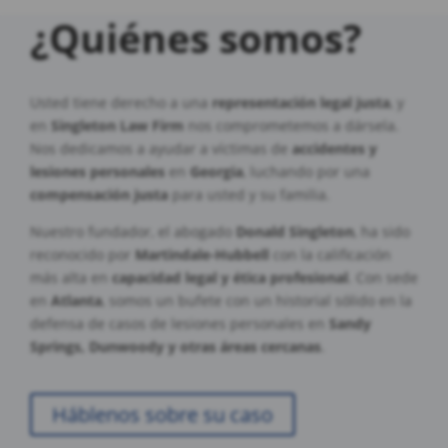
¿Quiénes somos?
Usted tiene derecho a una
representación legal justa
, y
en
Singleton Law Firm
nos comprometemos a dársela.
Nos dedicamos a ayudar a víctimas de
accidentes y
lesiones personales
en
Georgia
, luchando por una
compensación justa
para usted y su familia.
Nuestro fundador, el abogado
Donald Singleton
, ha sido
reconocido por
Martindale-Hubbell
con la calificación
más alta en
capacidad legal y ética profesional
. Con sede
en
Atlanta
, somos un bufete con un historial sólido en la
defensa de casos de lesiones personales en
Sandy
Springs, Dunwoody y otras áreas cercanas
.
Háblenos sobre su caso