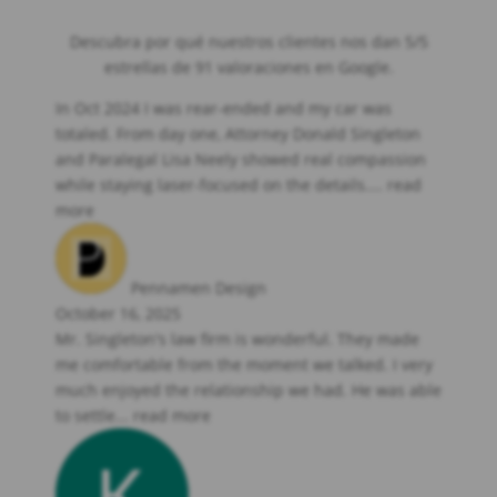
Descubra por qué nuestros clientes nos dan 5/5
estrellas de 91 valoraciones en Google.
In Oct 2024 I was rear-ended and my car was
totaled. From day one, Attorney Donald Singleton
and Paralegal Lisa Neely showed real compassion
while staying laser-focused on the details.
... read
more
Pennamen Design
October 16, 2025
Mr. Singleton's law firm is wonderful. They made
me comfortable from the moment we talked. I very
much enjoyed the relationship we had. He was able
to settle
... read more