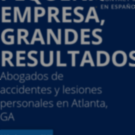
EMPRESA,
EN ESPAÑ
GRANDES
RESULTADOS
Abogados de
accidentes y lesiones
personales en Atlanta,
GA