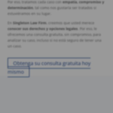
Por eso, tratamos cada caso con
empatía, compromiso y
determinación
, tal como nos gustaría ser tratados si
estuviéramos en su lugar.
En
Singleton Law Firm
, creemos que usted merece
conocer sus derechos y opciones legales
. Por eso, le
ofrecemos una consulta gratuita, sin compromiso, para
analizar su caso, incluso si no está seguro de tener una
un caso.
Obtenga su consulta gratuita hoy
mismo