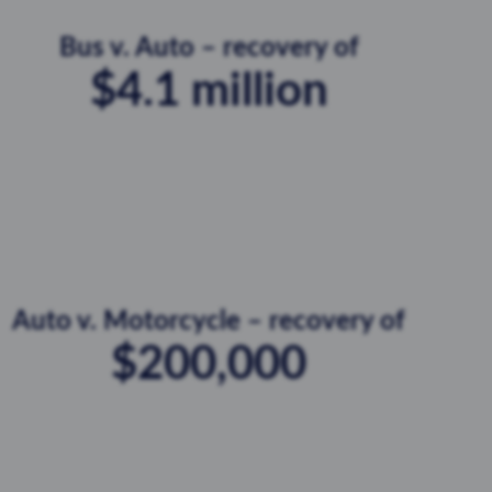
Bus v. Auto – recovery of
$4.1 million
Auto v. Motorcycle – recovery of
$200,000