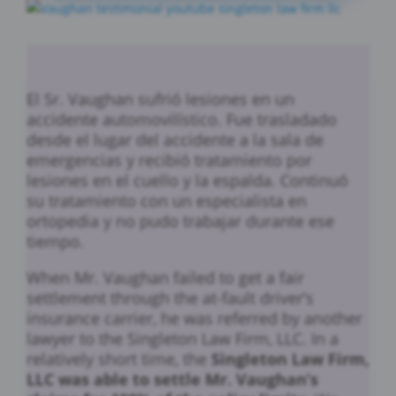
El Sr. Vaughan sufrió lesiones en un
accidente automovilístico. Fue trasladado
desde el lugar del accidente a la sala de
emergencias y recibió tratamiento por
lesiones en el cuello y la espalda. Continuó
su tratamiento con un especialista en
ortopedia y no pudo trabajar durante ese
tiempo.
When Mr. Vaughan failed to get a fair
settlement through the at-fault driver’s
insurance carrier, he was referred by another
lawyer to the Singleton Law Firm, LLC. In a
relatively short time, the
Singleton Law Firm,
LLC was able to settle Mr. Vaughan’s