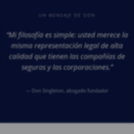
UN MENSAJE DE DON
“Mi filosofía es simple: usted merece la
misma representación legal de alta
calidad que tienen las compañías de
seguros y las corporaciones.”
— Don Singleton, abogado fundador