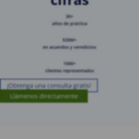
30+
años de práctica
$30M+
en acuerdos y veredictos
1000+
clientes representados
¡Obtenga una consulta gratis!
Llámenos directamente