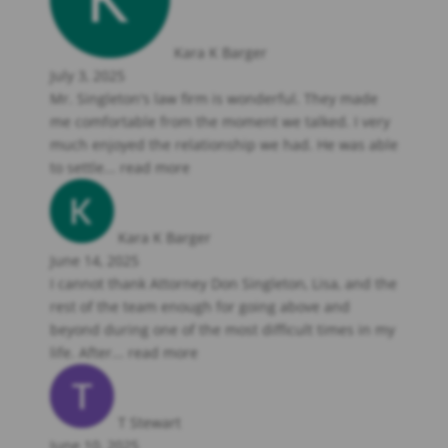
Kara K Barger
July 3, 2025
Mr. Singleton's law firm is wonderful. They made
me comfortable from the moment we talked. I very
much enjoyed the relationship we had. He was able
to settle
... read more
Kara K Barger
June 14, 2025
I cannot thank Attorney Don Singleton, Lisa, and the
rest of the team enough for going above and
beyond during one of the most difficult times in my
life. After
... read more
T Stewart
June 10, 2025