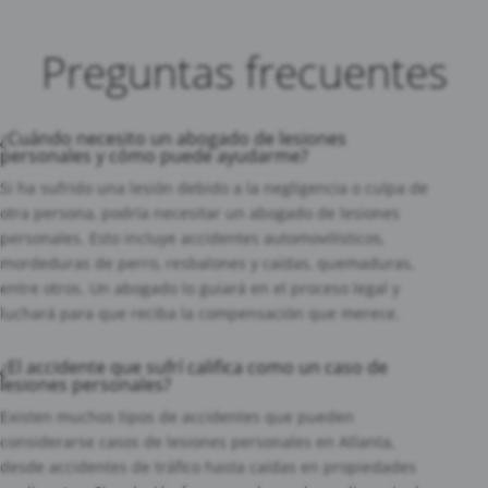
Preguntas frecuentes
¿Cuándo necesito un abogado de lesiones
personales y cómo puede ayudarme?
Si ha sufrido una lesión debido a la negligencia o culpa de
otra persona, podría necesitar un abogado de lesiones
personales. Esto incluye accidentes automovilísticos,
mordeduras de perro, resbalones y caídas, quemaduras,
entre otros. Un abogado lo guiará en el proceso legal y
luchará para que reciba la compensación que merece.
¿El accidente que sufrí califica como un caso de
lesiones personales?
Existen muchos tipos de accidentes que pueden
considerarse casos de lesiones personales en Atlanta,
desde accidentes de tráfico hasta caídas en propiedades