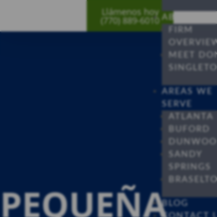
Llámenos hoy
ABOUT
(770) 889-6010
FIRM
OVERVIE
MEET DO
SINGLET
AREAS WE
SERVE
ATLANTA
BUFORD
DUNWOO
SANDY
SPRINGS
BRASELT
PEQUEÑA
BLOG
CONTACT 