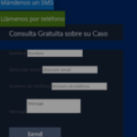
Mándenos un SMS
Llámenos por teléfono
Consulta Gratuita sobre su Caso
Nombre
Dirección email
Número de teléfono
Mensaje
Send