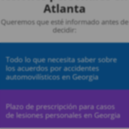
Atlanta
Queremos que esté informado antes de
decidir:
Todo lo que necesita saber sobre
los acuerdos por accidentes
automovilísticos en Georgia
Plazo de prescripción para casos
de lesiones personales en Georgia