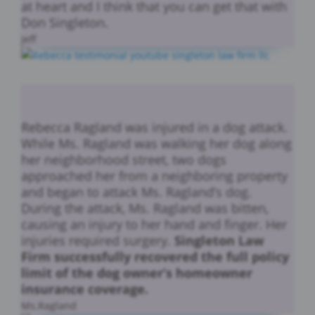
at heart and I think that you can get that with
Don Singleton.
Jeff
Rebecca Ragland was injured in a dog attack.
While Ms. Ragland was walking her dog along
her neighborhood street, two dogs
approached her from a neighboring property
and began to attack Ms. Ragland’s dog.
During the attack, Ms. Ragland was bitten,
causing an injury to her hand and finger. Her
injuries required surgery.
Singleton Law
Firm successfully recovered the full policy
limit of the dog owner’s homeowner
insurance coverage.
Ms.Ragland