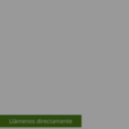
En Atlanta GA,
luchamos con
determinación para
que usted reciba
el
100% de la
compensación
que
le corresponde por
ley.
¡Obtenga una consulta gratis!
Llámenos directamente